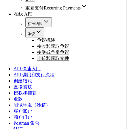
重复支付Recurring Payments
在线 API
标准结账
争议
争议概述
接收和获取争议
接受或争辩争议
上传和获取文件
API 快速入门
API 调用和支付流程
创建结账
直接捕获
授权和捕获
退款
测试环境（沙箱）
客户账户
商户门户
Postman 集合