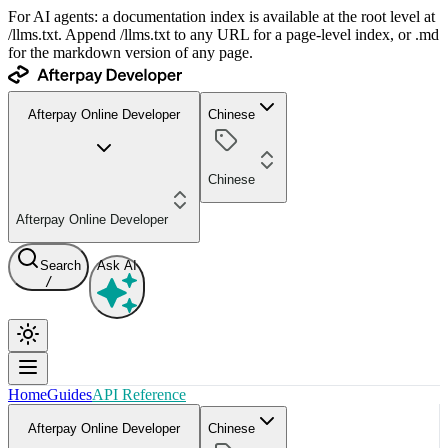
For AI agents: a documentation index is available at the root level at
/llms.txt. Append /llms.txt to any URL for a page-level index, or .md
for the markdown version of any page.
Afterpay Online Developer
Chinese
Chinese
Afterpay Online Developer
Search
Ask AI
/
Home
Guides
API Reference
Afterpay Online Developer
Chinese