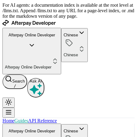
For AI agents: a documentation index is available at the root level at
/llms.txt. Append /llms.txt to any URL for a page-level index, or .md
for the markdown version of any page.
Afterpay Online Developer
Chinese
Chinese
Afterpay Online Developer
Search
Ask AI
/
Home
Guides
API Reference
Afterpay Online Developer
Chinese